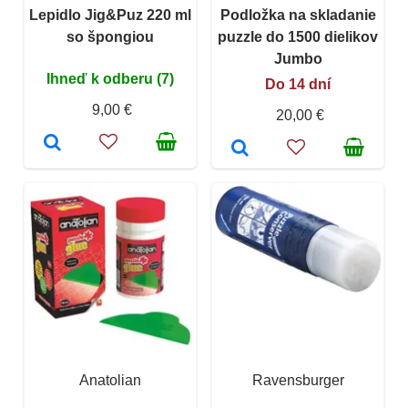
Lepidlo Jig&Puz 220 ml
Podložka na skladanie
so špongiou
puzzle do 1500 dielikov
Jumbo
Ihneď k odberu (7)
Do 14 dní
9,00 €
20,00 €
Anatolian
Ravensburger