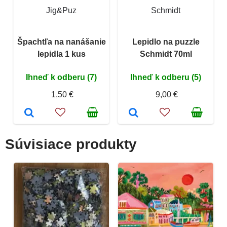
Jig&Puz
Schmidt
Špachtľa na nanášanie
Lepidlo na puzzle
lepidla 1 kus
Schmidt 70ml
Ihneď k odberu (7)
Ihneď k odberu (5)
1,50 €
9,00 €
Súvisiace produkty