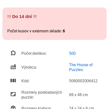
!!!
Do 14 dní
!!!
Počet kusov v externom sklade:
6
Počet dielikov:
500
The House of
Výrobca:
Puzzles
Kód:
5060002006412
Rozmery poskladaných
69 x 48 cm
puzzle:
Rozmery krabice:
24 x 24 x 6 cm