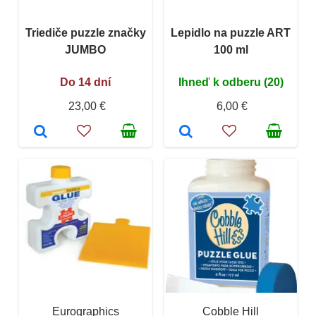
Triediče puzzle značky
Lepidlo na puzzle ART
JUMBO
100 ml
Do 14 dní
Ihneď k odberu (20)
23,00 €
6,00 €
Eurographics
Cobble Hill