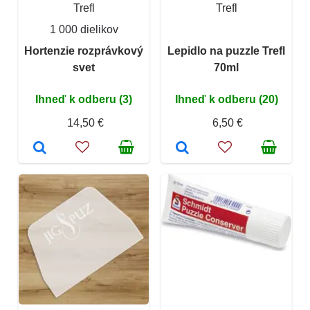
Trefl
Trefl
1 000 dielikov
Hortenzie rozprávkový
Lepidlo na puzzle Trefl
svet
70ml
Ihneď k odberu (3)
Ihneď k odberu (20)
14,50 €
6,50 €