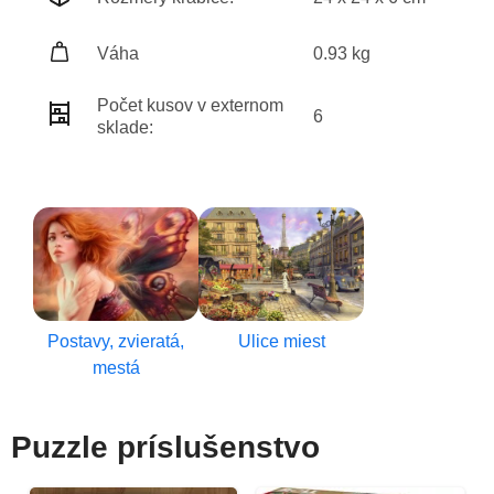
Váha
0.93 kg
Počet kusov v externom
6
sklade:
Postavy, zvieratá,
Ulice miest
mestá
Puzzle príslušenstvo