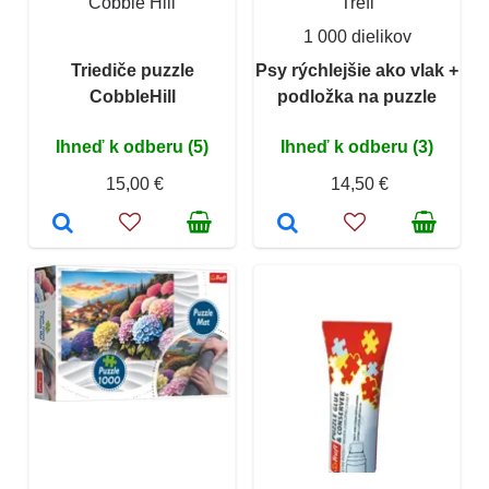
Cobble Hill
Trefl
1 000 dielikov
Triediče puzzle
Psy rýchlejšie ako vlak +
CobbleHill
podložka na puzzle
Ihneď k odberu (5)
Ihneď k odberu (3)
15,00 €
14,50 €