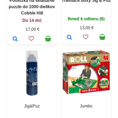
Podložka na skladanie
Triediace boxy Jig & Puz
puzzle do 1000 dielikov
Cobble Hill
Ihneď k odberu (6)
Do 14 dní
13,00 €
17,00 €
Jig&Puz
Jumbo