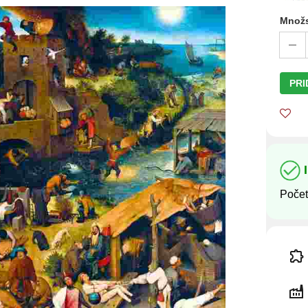
Množ
PRI
Počet