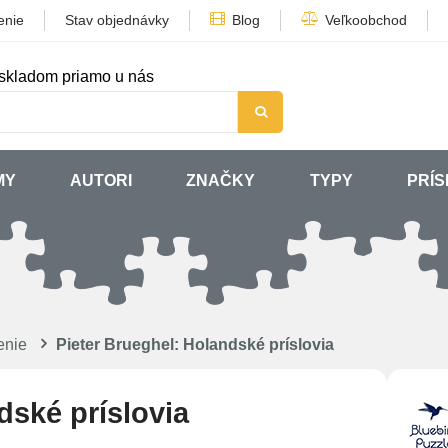
enie
Stav objednávky
Blog
Veľkoobchod
skladom priamo u nás
MY
AUTORI
ZNAČKY
TYPY
PRÍ
enie
Pieter Brueghel: Holandské príslovia
dské príslovia