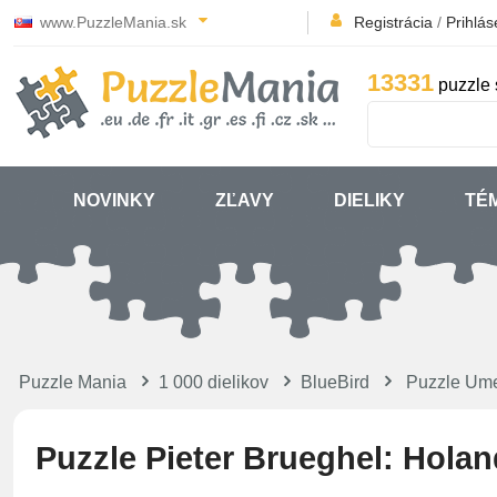
www.PuzzleMania.sk
Registrácia
/
Prihlás
13331
puzzle 
NOVINKY
ZĽAVY
DIELIKY
TÉ
Puzzle Mania
1 000 dielikov
BlueBird
Puzzle Um
Puzzle Pieter Brueghel: Holan