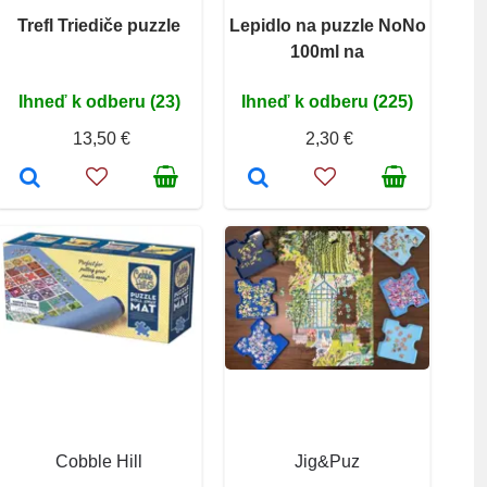
Trefl Triediče puzzle
Lepidlo na puzzle NoNo
100ml na
Ihneď k odberu (23)
Ihneď k odberu (225)
13,50 €
2,30 €
Cobble Hill
Jig&Puz