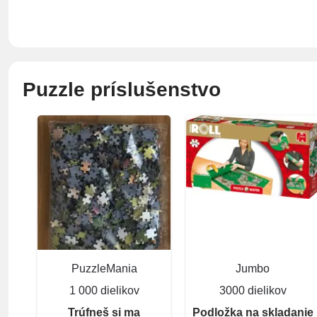
Puzzle príslušenstvo
PuzzleMania
Jumbo
1 000 dielikov
3000 dielikov
Trúfneš si ma
Podložka na skladanie