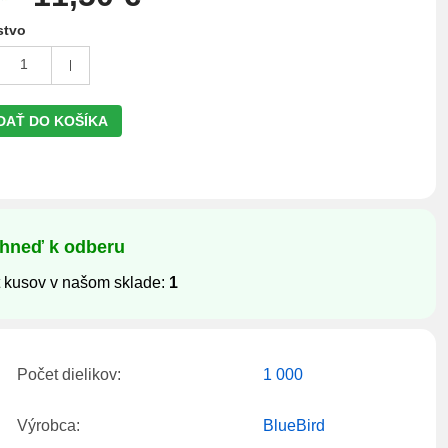
stvo
1
DAŤ DO KOŠÍKA
Ihneď k odberu
 kusov v našom sklade:
1
Počet dielikov:
1 000
Výrobca:
BlueBird