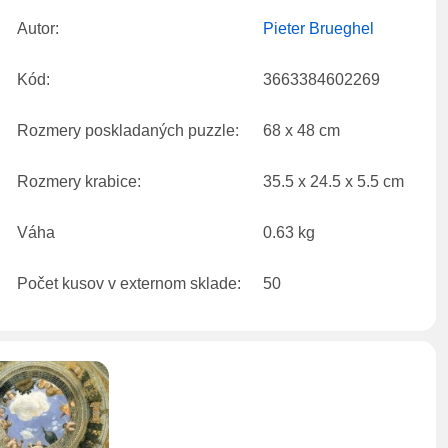
Autor:
Pieter Brueghel
Kód:
3663384602269
Rozmery poskladaných puzzle:
68 x 48 cm
Rozmery krabice:
35.5 x 24.5 x 5.5 cm
Váha
0.63 kg
Počet kusov v externom sklade:
50