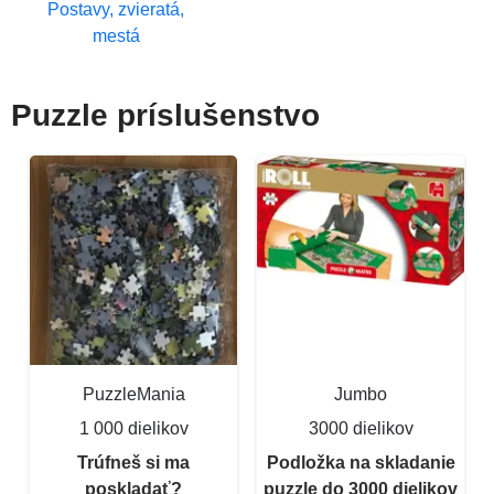
Postavy, zvieratá,
mestá
Puzzle príslušenstvo
PuzzleMania
Jumbo
1 000 dielikov
3000 dielikov
Trúfneš si ma
Podložka na skladanie
poskladať?
puzzle do 3000 dielikov