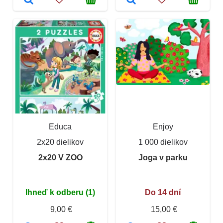
Educa
Enjoy
2x20 dielikov
1 000 dielikov
2x20 V ZOO
Joga v parku
Ihneď k odberu (1)
Do 14 dní
9,00 €
15,00 €