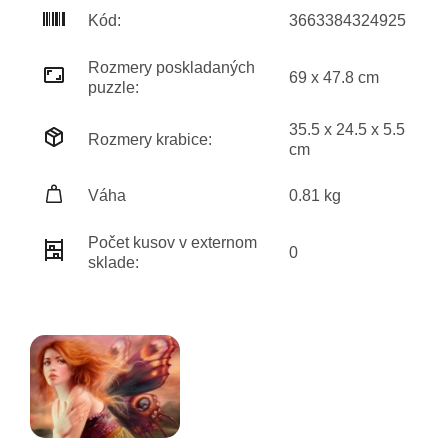
Kód:
3663384324925
Rozmery poskladaných
69 x 47.8 cm
puzzle:
35.5 x 24.5 x 5.5
Rozmery krabice:
cm
Váha
0.81 kg
Počet kusov v externom
0
sklade: