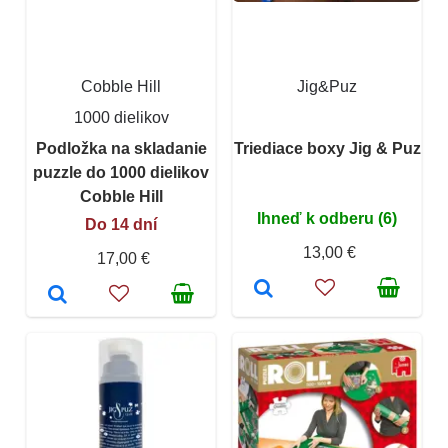
Cobble Hill
Jig&Puz
1000 dielikov
Podložka na skladanie
Triediace boxy Jig & Puz
puzzle do 1000 dielikov
Cobble Hill
Ihneď k odberu (6)
Do 14 dní
13,00 €
17,00 €