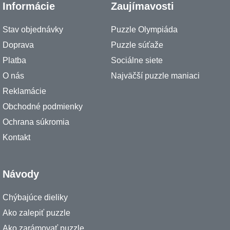
Informácie
Zaujímavosti
Stav objednávky
Puzzle Olympiáda
Doprava
Puzzle súťaže
Platba
Sociálne siete
O nás
Najväčší puzzle maniaci
Reklamácie
Obchodné podmienky
Ochrana súkromia
Kontakt
Návody
Chýbajúce dieliky
Ako zalepiť puzzle
Ako zarámovať puzzle