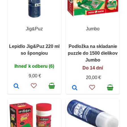
Jig&Puz
Jumbo
Lepidlo Jig&Puz 220 ml
Podložka na skladanie
so špongiou
puzzle do 1500 dielikov
Jumbo
Ihneď k odberu (6)
Do 14 dní
9,00 €
20,00 €