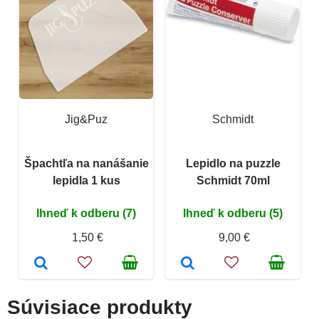
Jig&Puz
Schmidt
Špachtľa na nanášanie
Lepidlo na puzzle
lepidla 1 kus
Schmidt 70ml
Ihneď k odberu (7)
Ihneď k odberu (5)
1,50 €
9,00 €
Súvisiace produkty