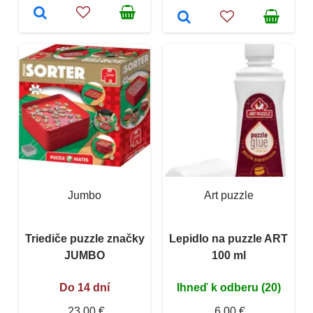
Jumbo
Art puzzle
Triediče puzzle značky
Lepidlo na puzzle ART
JUMBO
100 ml
Do 14 dní
Ihneď k odberu (20)
23,00 €
6,00 €