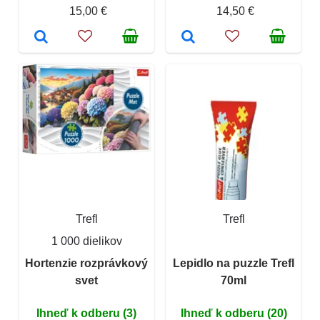
15,00 €
14,50 €
Trefl
Trefl
1 000 dielikov
Hortenzie rozprávkový
Lepidlo na puzzle Trefl
svet
70ml
Ihneď k odberu (3)
Ihneď k odberu (20)