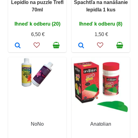
Lepidlo na puzzle Trefl
Špachtľa na nanášanie
70ml
lepidla 1 kus
Ihneď k odberu (20)
Ihneď k odberu (8)
6,50 €
1,50 €
NoNo
Anatolian