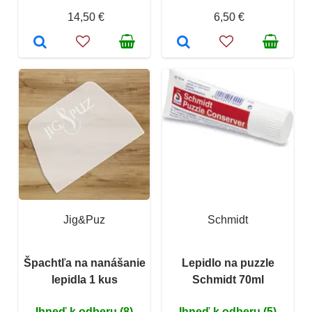
14,50 €
6,50 €
Jig&Puz
Schmidt
Špachtľa na nanášanie
Lepidlo na puzzle
lepidla 1 kus
Schmidt 70ml
Ihneď k odberu (8)
Ihneď k odberu (5)