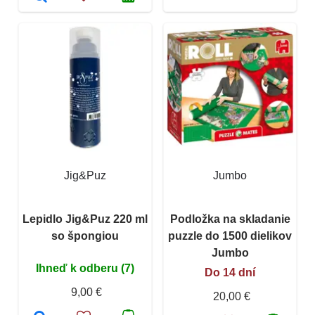
Jig&Puz
Jumbo
Lepidlo Jig&Puz 220 ml
Podložka na skladanie
so špongiou
puzzle do 1500 dielikov
Jumbo
Ihneď k odberu (7)
Do 14 dní
9,00 €
20,00 €