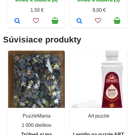
1,50 €
9,00 €
Súvisiace produkty
PuzzleMania
Art puzzle
1 000 dielikov
Trúfneš si ma
Lepidlo na puzzle ART