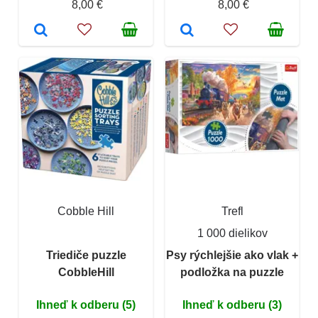
8,00 €
8,00 €
Cobble Hill
Trefl
1 000 dielikov
Triediče puzzle
Psy rýchlejšie ako vlak +
CobbleHill
podložka na puzzle
Ihneď k odberu (5)
Ihneď k odberu (3)