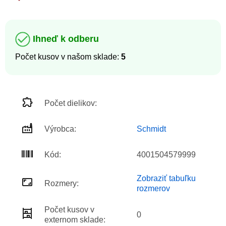
Ihneď k odberu
Počet kusov v našom sklade:
5
Počet dielikov:
Výrobca:
Schmidt
Kód:
4001504579999
Zobraziť tabuľku
Rozmery:
rozmerov
Počet kusov v
0
externom sklade: