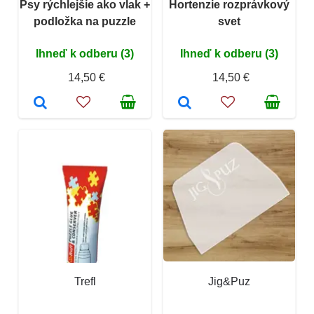
Psy rýchlejšie ako vlak +
Hortenzie rozprávkový
podložka na puzzle
svet
Ihneď k odberu (3)
Ihneď k odberu (3)
14,50 €
14,50 €
Trefl
Jig&Puz