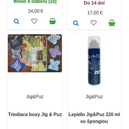
Ihneď k odberu (10)
Do 14 dní
34,00 €
17,00 €
Jig&Puz
Jig&Puz
Triediace boxy Jig & Puz
Lepidlo Jig&Puz 220 ml
so špongiou