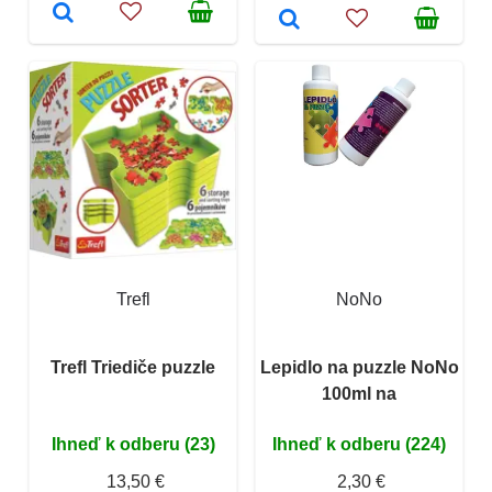
Trefl
NoNo
Trefl Triediče puzzle
Lepidlo na puzzle NoNo
100ml na
Ihneď k odberu (23)
Ihneď k odberu (224)
13,50 €
2,30 €