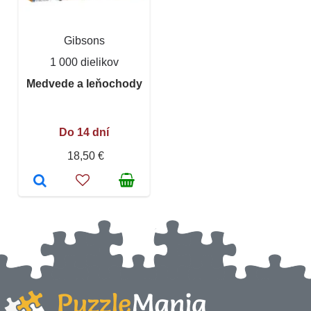
Gibsons
1 000 dielikov
Medvede a leňochody
Do 14 dní
18,50 €