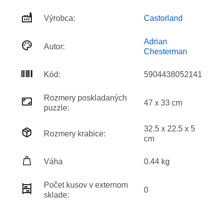
Výrobca:
Castorland
Adrian
Autor:
Chesterman
Kód:
5904438052141
Rozmery poskladaných
47 x 33 cm
puzzle:
32.5 x 22.5 x 5
Rozmery krabice:
cm
Váha
0.44 kg
Počet kusov v externom
0
sklade: