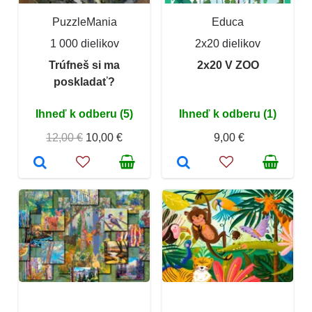
PuzzleMania
Educa
1 000 dielikov
2x20 dielikov
Trúfneš si ma
2x20 V ZOO
poskladať?
Ihneď k odberu (5)
Ihneď k odberu (1)
12,00 €
10,00 €
9,00 €