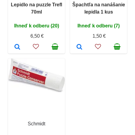
Lepidlo na puzzle Trefl
Špachtľa na nanášanie
70ml
lepidla 1 kus
Ihneď k odberu (20)
Ihneď k odberu (7)
6,50 €
1,50 €
Schmidt