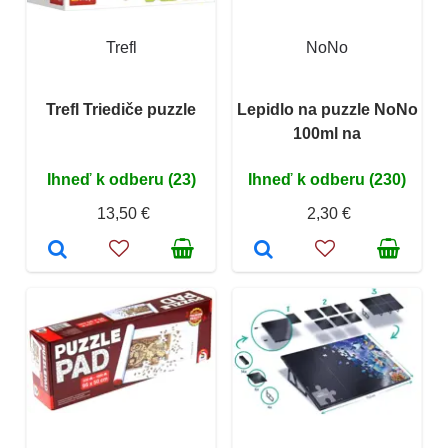
Trefl
NoNo
Trefl Triediče puzzle
Lepidlo na puzzle NoNo
100ml na
Ihneď k odberu (23)
Ihneď k odberu (230)
13,50 €
2,30 €