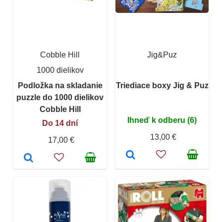
Cobble Hill
Jig&Puz
1000 dielikov
Podložka na skladanie
Triediace boxy Jig & Puz
puzzle do 1000 dielikov
Cobble Hill
Ihneď k odberu (6)
Do 14 dní
13,00 €
17,00 €