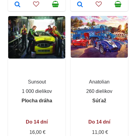
Sunsout
Anatolian
1 000 dielikov
260 dielikov
Plocha dráha
Súťaž
Do 14 dní
Do 14 dní
16,00 €
11,00 €