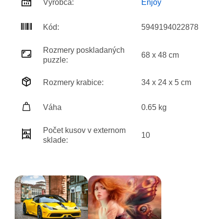
Výrobca:
Enjoy
Kód:
5949194022878
Rozmery poskladaných
68 x 48 cm
puzzle:
Rozmery krabice:
34 x 24 x 5 cm
Váha
0.65 kg
Počet kusov v externom
10
sklade: