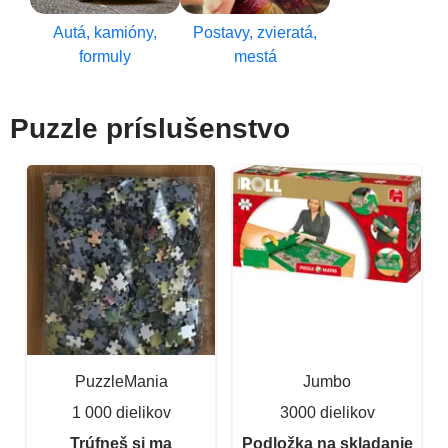
Autá, kamióny,
Postavy, zvieratá,
formuly
mestá
Puzzle príslušenstvo
PuzzleMania
Jumbo
1 000 dielikov
3000 dielikov
Trúfneš si ma
Podložka na skladanie