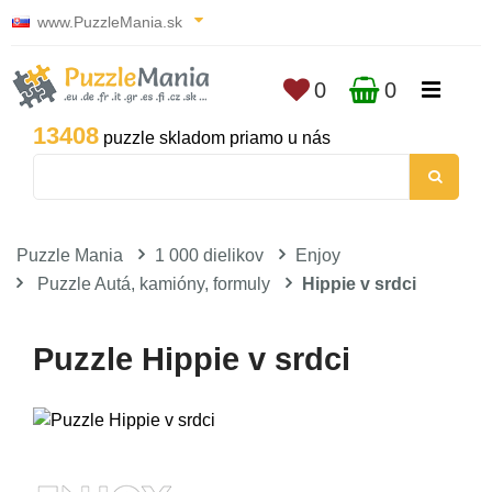
www.PuzzleMania.sk
0
0
13408
puzzle skladom priamo u nás
Puzzle Mania
1 000 dielikov
Enjoy
Puzzle Autá, kamióny, formuly
Hippie v srdci
Puzzle Hippie v srdci