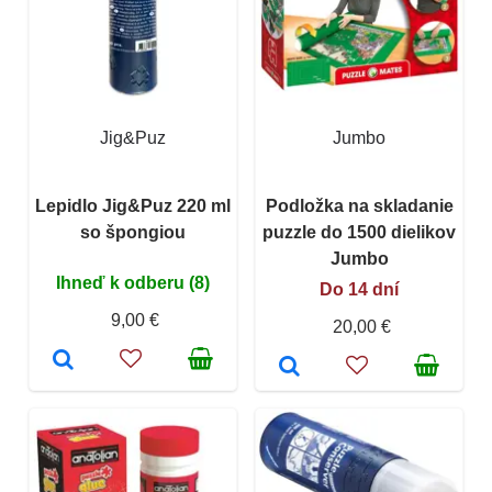
Jig&Puz
Jumbo
Lepidlo Jig&Puz 220 ml
Podložka na skladanie
so špongiou
puzzle do 1500 dielikov
Jumbo
Ihneď k odberu (8)
Do 14 dní
9,00 €
20,00 €