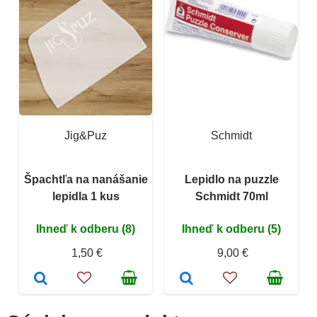
Jig&Puz
Schmidt
Špachtľa na nanášanie
Lepidlo na puzzle
lepidla 1 kus
Schmidt 70ml
Ihneď k odberu (8)
Ihneď k odberu (5)
1,50 €
9,00 €