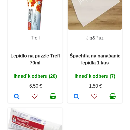
Trefl
Jig&Puz
Lepidlo na puzzle Trefl
Špachtľa na nanášanie
70ml
lepidla 1 kus
Ihneď k odberu (20)
Ihneď k odberu (7)
6,50 €
1,50 €