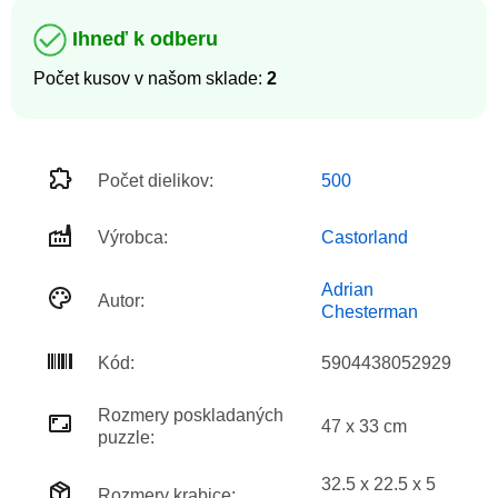
Ihneď k odberu
Počet kusov v našom sklade:
2
Počet dielikov:
500
Výrobca:
Castorland
Adrian
Autor:
Chesterman
Kód:
5904438052929
Rozmery poskladaných
47 x 33 cm
puzzle:
32.5 x 22.5 x 5
Rozmery krabice: