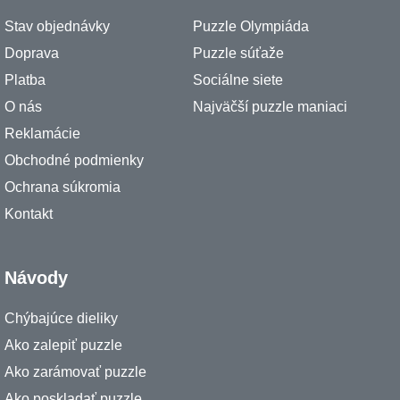
Stav objednávky
Puzzle Olympiáda
Doprava
Puzzle súťaže
Platba
Sociálne siete
O nás
Najväčší puzzle maniaci
Reklamácie
Obchodné podmienky
Ochrana súkromia
Kontakt
Návody
Chýbajúce dieliky
Ako zalepiť puzzle
Ako zarámovať puzzle
Ako poskladať puzzle