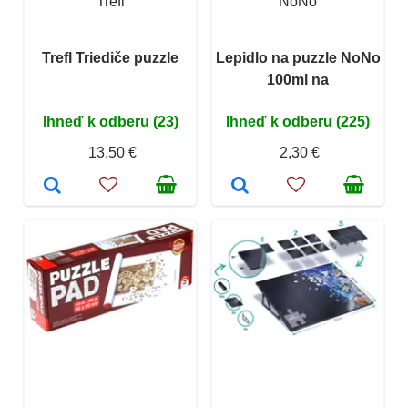
Trefl
NoNo
Trefl Triediče puzzle
Lepidlo na puzzle NoNo
100ml na
Ihneď k odberu (23)
Ihneď k odberu (225)
13,50 €
2,30 €