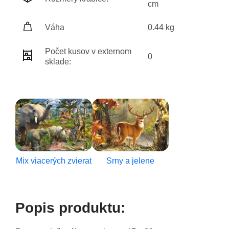
cm
Váha
0.44 kg
Počet kusov v externom
0
sklade:
Mix viacerých zvierat
Srny a jelene
Popis produktu: