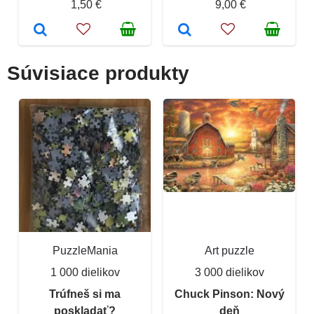
1,50 €
9,00 €
Súvisiace produkty
PuzzleMania
Art puzzle
1 000 dielikov
3 000 dielikov
Trúfneš si ma
Chuck Pinson: Nový
poskladať?
deň