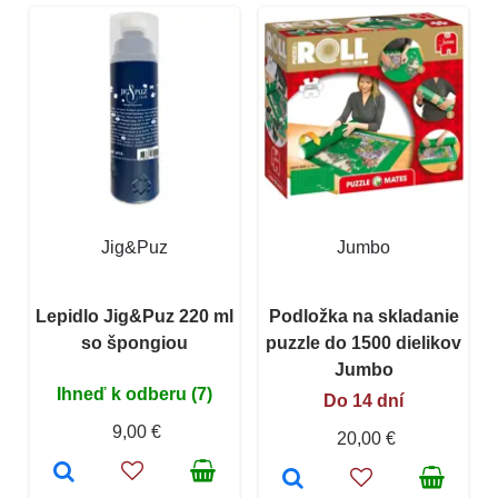
Jig&Puz
Jumbo
Lepidlo Jig&Puz 220 ml
Podložka na skladanie
so špongiou
puzzle do 1500 dielikov
Jumbo
Ihneď k odberu (7)
Do 14 dní
9,00 €
20,00 €