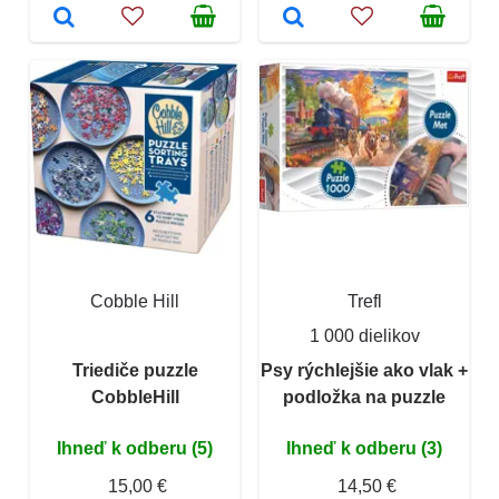
Cobble Hill
Trefl
1 000 dielikov
Triediče puzzle
Psy rýchlejšie ako vlak +
CobbleHill
podložka na puzzle
Ihneď k odberu (5)
Ihneď k odberu (3)
15,00 €
14,50 €