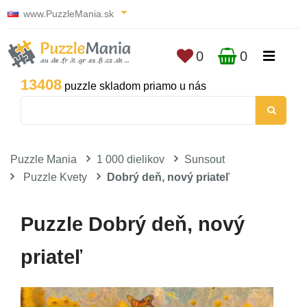
www.PuzzleMania.sk
0
0
13408
puzzle skladom priamo u nás
Puzzle Mania
1 000 dielikov
Sunsout
Puzzle Kvety
Dobrý deň, nový priateľ
Puzzle Dobrý deň, nový
priateľ