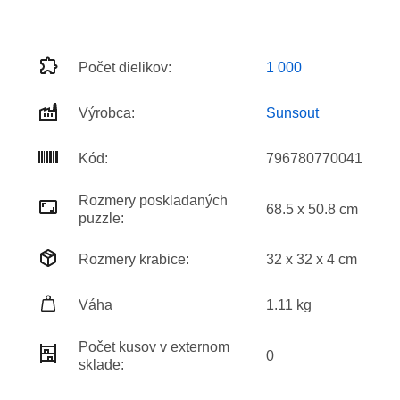
Počet dielikov:
1 000
Výrobca:
Sunsout
Kód:
796780770041
Rozmery poskladaných
68.5 x 50.8 cm
puzzle:
Rozmery krabice:
32 x 32 x 4 cm
Váha
1.11 kg
Počet kusov v externom
0
sklade: