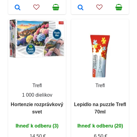
Trefl
Trefl
1 000 dielikov
Hortenzie rozprávkový
Lepidlo na puzzle Trefl
svet
70ml
Ihneď k odberu (3)
Ihneď k odberu (20)
14,50 €
6,50 €