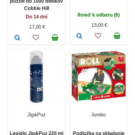
puzzle do 1000 dielikov
Cobble Hill
Ihneď k odberu (6)
Do 14 dní
13,00 €
17,00 €
Jig&Puz
Jumbo
Lepidlo Jig&Puz 220 ml
Podložka na skladanie