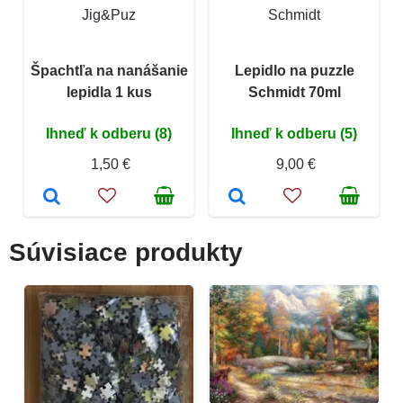
Jig&Puz
Schmidt
Špachtľa na nanášanie
Lepidlo na puzzle
lepidla 1 kus
Schmidt 70ml
Ihneď k odberu (8)
Ihneď k odberu (5)
1,50 €
9,00 €
Súvisiace produkty