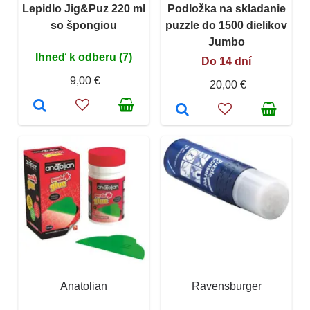
Lepidlo Jig&Puz 220 ml
Podložka na skladanie
so špongiou
puzzle do 1500 dielikov
Jumbo
Ihneď k odberu (7)
Do 14 dní
9,00 €
20,00 €
Anatolian
Ravensburger