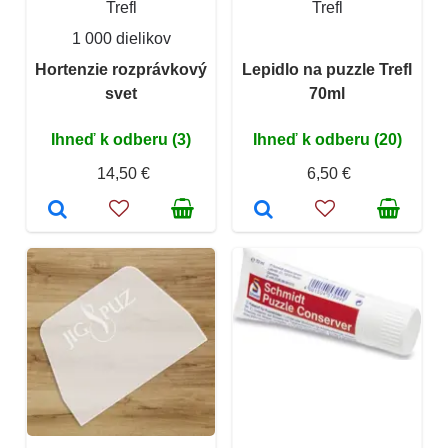
Trefl
Trefl
1 000 dielikov
Hortenzie rozprávkový
Lepidlo na puzzle Trefl
svet
70ml
Ihneď k odberu (3)
Ihneď k odberu (20)
14,50 €
6,50 €