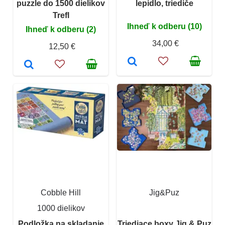
puzzle do 1500 dielikov
lepidlo, triediče
Trefl
Ihneď k odberu (10)
Ihneď k odberu (2)
34,00 €
12,50 €
Cobble Hill
Jig&Puz
1000 dielikov
Podložka na skladanie
Triediace boxy Jig & Puz