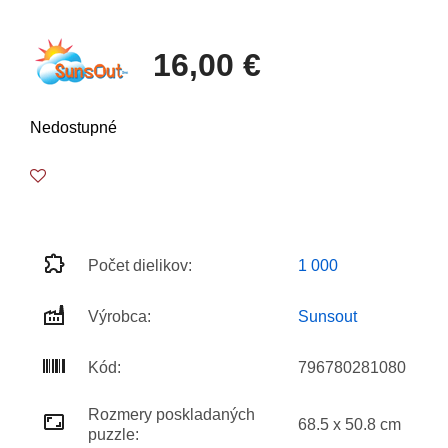
16,00 €
Nedostupné
Počet dielikov:
1 000
Výrobca:
Sunsout
Kód:
796780281080
Rozmery poskladaných
68.5 x 50.8 cm
puzzle: