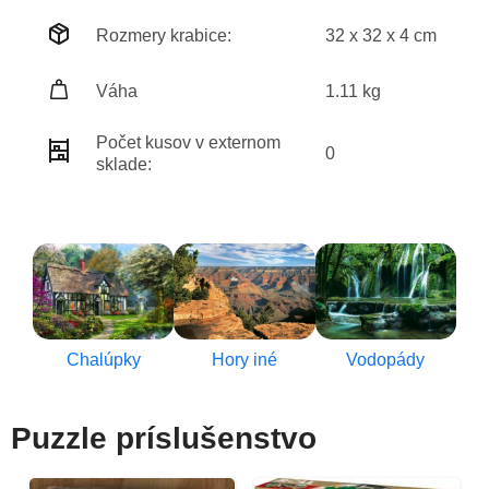
Rozmery krabice:
32 x 32 x 4 cm
Váha
1.11 kg
Počet kusov v externom
0
sklade:
Chalúpky
Hory iné
Vodopády
Puzzle príslušenstvo