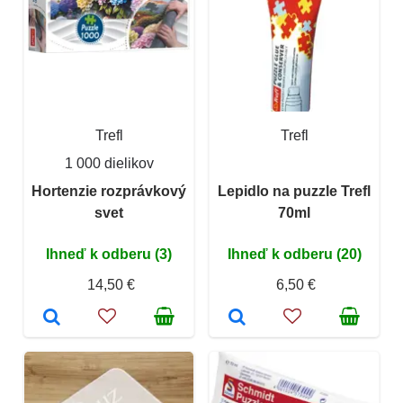
Trefl
Trefl
1 000 dielikov
Hortenzie rozprávkový
Lepidlo na puzzle Trefl
svet
70ml
Ihneď k odberu (3)
Ihneď k odberu (20)
14,50 €
6,50 €