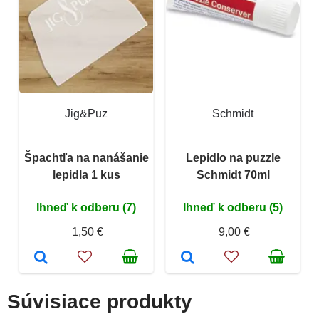
Jig&Puz
Schmidt
Špachtľa na nanášanie
Lepidlo na puzzle
lepidla 1 kus
Schmidt 70ml
Ihneď k odberu (7)
Ihneď k odberu (5)
1,50 €
9,00 €
Súvisiace produkty