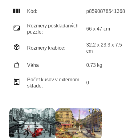
Kód:
p8590878541368
Rozmery poskladaných
66 x 47 cm
puzzle:
32.2 x 23.3 x 7.5
Rozmery krabice:
cm
Váha
0.73 kg
Počet kusov v externom
0
sklade: