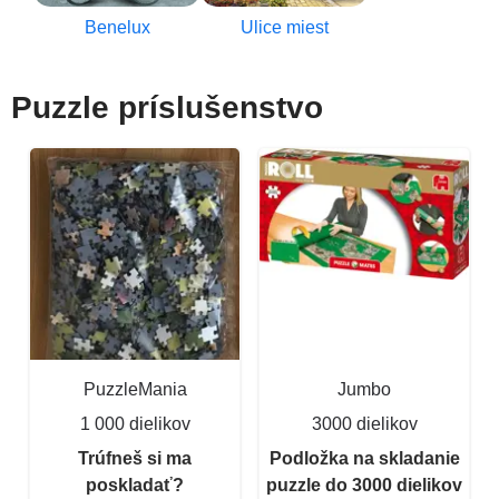
Benelux
Ulice miest
Puzzle príslušenstvo
PuzzleMania
Jumbo
1 000 dielikov
3000 dielikov
Trúfneš si ma
Podložka na skladanie
poskladať?
puzzle do 3000 dielikov