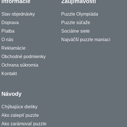
Informácie
Zaujímavosti
Stav objednávky
Puzzle Olympiáda
Doprava
Puzzle súťaže
Platba
Sociálne siete
O nás
Najväčší puzzle maniaci
Reklamácie
Obchodné podmienky
Ochrana súkromia
Kontakt
Návody
Chýbajúce dieliky
Ako zalepiť puzzle
Ako zarámovať puzzle