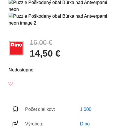
16,00 €
14,50 €
Nedostupné
Počet dielikov:
1 000
Výrobca:
Dino