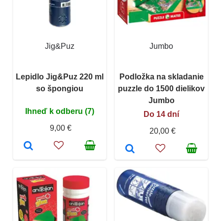
Jig&Puz
Jumbo
Lepidlo Jig&Puz 220 ml
Podložka na skladanie
so špongiou
puzzle do 1500 dielikov
Jumbo
Ihneď k odberu (7)
Do 14 dní
9,00 €
20,00 €