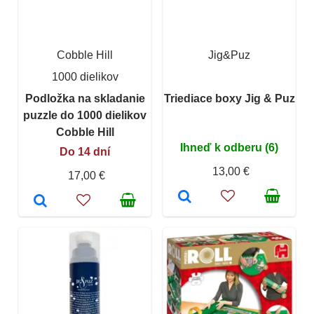
Cobble Hill
Jig&Puz
1000 dielikov
Podložka na skladanie
Triediace boxy Jig & Puz
puzzle do 1000 dielikov
Cobble Hill
Ihneď k odberu (6)
Do 14 dní
13,00 €
17,00 €