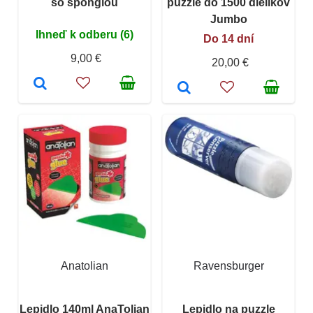
so špongiou
puzzle do 1500 dielikov
Jumbo
Ihneď k odberu (6)
Do 14 dní
9,00 €
20,00 €
Anatolian
Ravensburger
Lepidlo 140ml AnaTolian
Lepidlo na puzzle