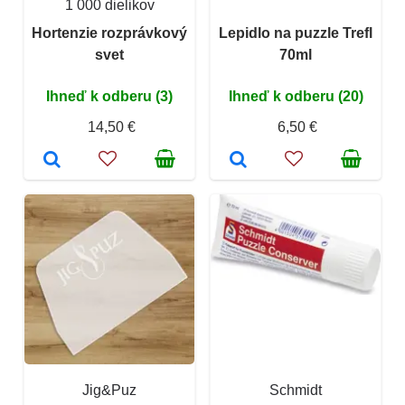
1 000 dielikov
Hortenzie rozprávkový
Lepidlo na puzzle Trefl
svet
70ml
Ihneď k odberu (3)
Ihneď k odberu (20)
14,50 €
6,50 €
Jig&Puz
Schmidt