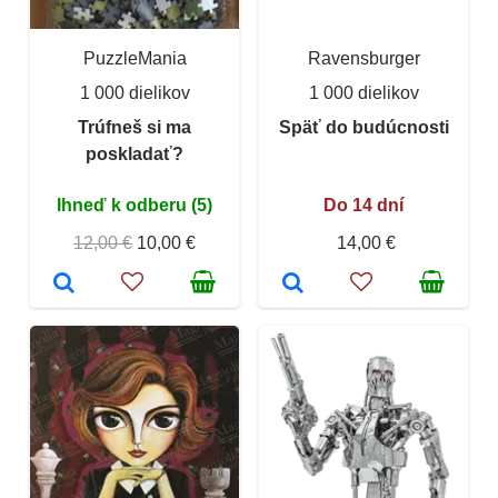
PuzzleMania
Ravensburger
1 000 dielikov
1 000 dielikov
Trúfneš si ma
Späť do budúcnosti
poskladať?
Ihneď k odberu (5)
Do 14 dní
12,00 €
10,00 €
14,00 €