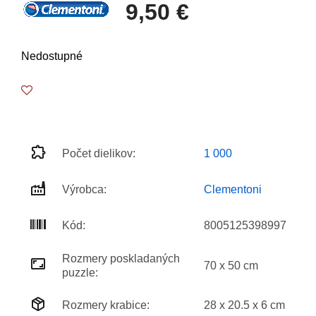
9,50 €
Nedostupné
Počet dielikov:
1 000
Výrobca:
Clementoni
Kód:
8005125398997
Rozmery poskladaných
70 x 50 cm
puzzle:
Rozmery krabice:
28 x 20.5 x 6 cm