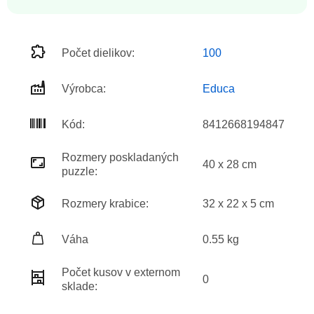
Počet dielikov:
100
Výrobca:
Educa
Kód:
8412668194847
Rozmery poskladaných
40 x 28 cm
puzzle:
Rozmery krabice:
32 x 22 x 5 cm
Váha
0.55 kg
Počet kusov v externom
0
sklade: