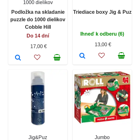
1000 dielikov
Podložka na skladanie
Triediace boxy Jig & Puz
puzzle do 1000 dielikov
Cobble Hill
Ihneď k odberu (6)
Do 14 dní
13,00 €
17,00 €
Jig&Puz
Jumbo