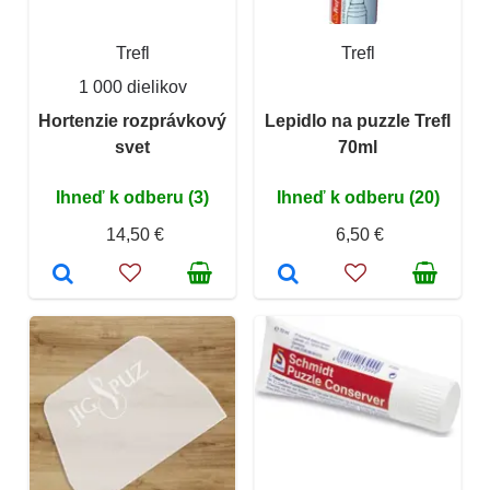
Trefl
Trefl
1 000 dielikov
Hortenzie rozprávkový
Lepidlo na puzzle Trefl
svet
70ml
Ihneď k odberu (3)
Ihneď k odberu (20)
14,50 €
6,50 €