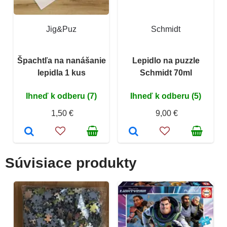
Jig&Puz
Schmidt
Špachtľa na nanášanie
Lepidlo na puzzle
lepidla 1 kus
Schmidt 70ml
Ihneď k odberu (7)
Ihneď k odberu (5)
1,50 €
9,00 €
Súvisiace produkty